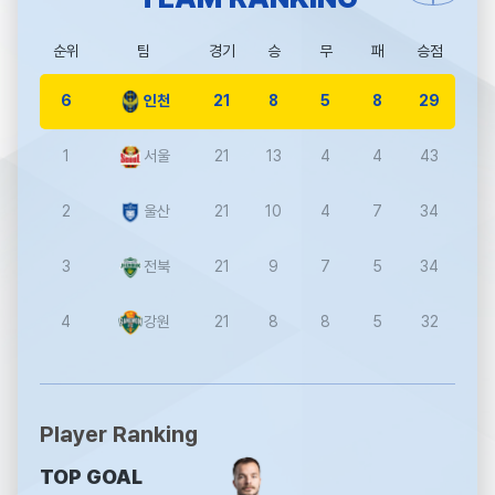
순위
팀
경기
승
무
패
승점
6
21
8
5
8
29
인천
1
21
13
4
4
43
서울
2
21
10
4
7
34
울산
3
21
9
7
5
34
전북
4
21
8
8
5
32
강원
Player Ranking
TOP GOAL