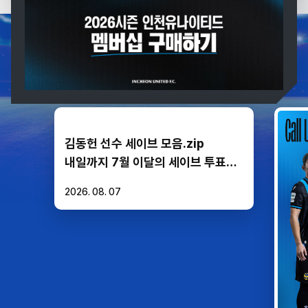
IUFC
FEEDS
김동헌 선수 세이브 모음.zip
내일까지 7월 이달의 세이브 투표가
진행되고 있습니다. 매일 투표
2026. 08. 07
가능하시니 오늘도 팬 여러분의 많은
투표 부탁드립니다💙🖤 _ 🗳
투표기간 *8/6(목) 10:00 ~
8/8(토) 23:59까지 📱투표방식
(회원가입 필수) 1. K리그 멤버십
어플 "Kick" * 홈 > 킥 투표 >