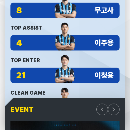
8
무고사
TOP ASSIST
4
이주용
TOP ENTER
21
이청용
CLEAN GAME
4
김동헌
EVENT