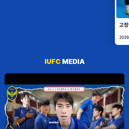
이달의 세이브 투표하기 * 매일 1회
투표 가능 2. 링티 공식몰 * 투표 시
링티 공식몰 적립금 지급 * 매일 1회
투표 가능
고정
2026
IUFC
MEDIA