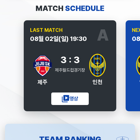
MATCH
SCHEDULE
LAST MATCH
NE
08월 02일(일) 19:30
08
3 : 3
제주월드컵경기장
제주
인천
영상
TEAM RANKING