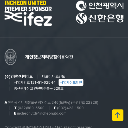
개인정보처리방침
이용약관
(주)인천유나이티드
대표이사 조건도
사업자번호 121-81-62544
사업자정보확인
통신판매신고 인천미추홀구 529호
A
인천광역시 제물포구 참외전로 246(도원동) (우편번호 22328)
T
(032)880-5500
F
(032)423-1509
E
incheonutd@incheonutd.com
Copyright © INCHEON UNITED FC. all right reserved